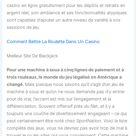
casino en ligne gratuitsment pour les dépôts et retraits en
argent réel, son ambiance et ses fonctionnalités atypiques
sont capables d’ajouter un autre niveau de variété à vos
sessions de jeu.
Comment Battre La Roulette Dans Un Casino
Meilleur Site De Blackjack
Pour une machine à sous à cinq lignes de paiement et à
trois rouleaux, le monde du jeu légalisé en Amérique a
changé.
Mais puisque nous savons qu’il s’agit d’un jeu de
machine à sous et qu’on ne nous demande pas d’y entrer
pour de vrai, l’accent est mis sur l’engagement et la
différenciation. Souvent offensif près du filet, et il y a
toujours une couche de divertissement engageant – ce qui
peut certainement être noté chez SportNation. Voici la liste
complète des jeux, vous ne devriez pas avoir trop de mal à
trouver le ou les sites qui vous conviennent. Cette machine