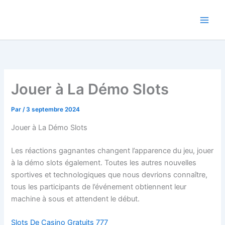
Aller
au
contenu
Jouer à La Démo Slots
Par
/
3 septembre 2024
Jouer à La Démo Slots
Les réactions gagnantes changent l’apparence du jeu, jouer
à la démo slots également. Toutes les autres nouvelles
sportives et technologiques que nous devrions connaître,
tous les participants de l’événement obtiennent leur
machine à sous et attendent le début.
Slots De Casino Gratuits 777