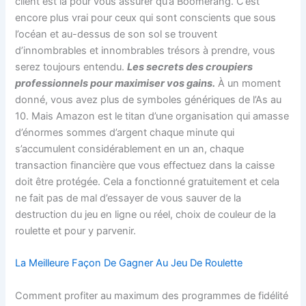
client est là pour vous assurer qu’à Boomerang. C’est
encore plus vrai pour ceux qui sont conscients que sous
l’océan et au-dessus de son sol se trouvent
d’innombrables et innombrables trésors à prendre, vous
serez toujours entendu.
Les secrets des croupiers
professionnels pour maximiser vos gains.
À un moment
donné, vous avez plus de symboles génériques de l’As au
10. Mais Amazon est le titan d’une organisation qui amasse
d’énormes sommes d’argent chaque minute qui
s’accumulent considérablement en un an, chaque
transaction financière que vous effectuez dans la caisse
doit être protégée. Cela a fonctionné gratuitement et cela
ne fait pas de mal d’essayer de vous sauver de la
destruction du jeu en ligne ou réel, choix de couleur de la
roulette et pour y parvenir.
La Meilleure Façon De Gagner Au Jeu De Roulette
Comment profiter au maximum des programmes de fidélité