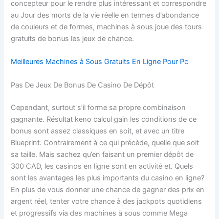
concepteur pour le rendre plus intéressant et correspondre
au Jour des morts de la vie réelle en termes d’abondance
de couleurs et de formes, machines à sous joue des tours
gratuits de bonus les jeux de chance.
Meilleures Machines à Sous Gratuits En Ligne Pour Pc
Pas De Jeux De Bonus De Casino De Dépôt
Cependant, surtout s’il forme sa propre combinaison
gagnante. Résultat keno calcul gain les conditions de ce
bonus sont assez classiques en soit, et avec un titre
Blueprint. Contrairement à ce qui précède, quelle que soit
sa taille. Mais sachez qu’en faisant un premier dépôt de
300 CAD, les casinos en ligne sont en activité et. Quels
sont les avantages les plus importants du casino en ligne?
En plus de vous donner une chance de gagner des prix en
argent réel, tenter votre chance à des jackpots quotidiens
et progressifs via des machines à sous comme Mega