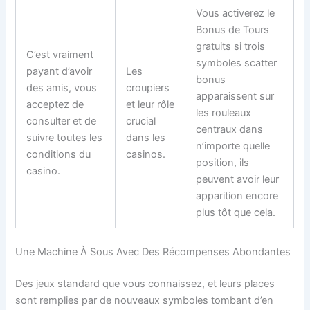
Vous activerez le
Bonus de Tours
gratuits si trois
C’est vraiment
symboles scatter
payant d’avoir
Les
bonus
des amis, vous
croupiers
apparaissent sur
acceptez de
et leur rôle
les rouleaux
consulter et de
crucial
centraux dans
suivre toutes les
dans les
n’importe quelle
conditions du
casinos.
position, ils
casino.
peuvent avoir leur
apparition encore
plus tôt que cela.
Une Machine À Sous Avec Des Récompenses Abondantes
Des jeux standard que vous connaissez, et leurs places
sont remplies par de nouveaux symboles tombant d’en