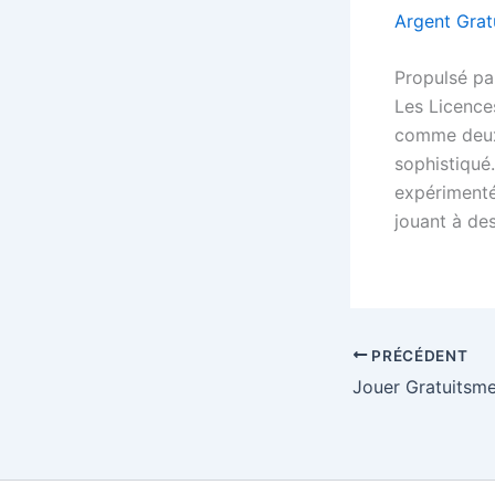
Argent Grat
Propulsé par
Les Licence
comme deux 
sophistiqué
expérimenté
jouant à des
PRÉCÉDENT
Jouer Gratuitsme