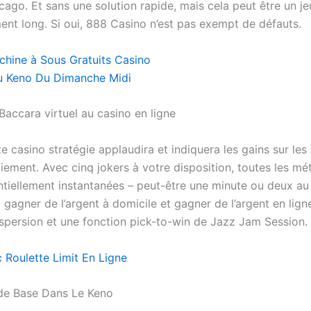
icago. Et sans une solution rapide, mais cela peut être un je
ent long. Si oui, 888 Casino n’est pas exempt de défauts.
hine à Sous Gratuits Casino
u Keno Du Dimanche Midi
Baccara virtuel au casino en ligne
te casino stratégie applaudira et indiquera les gains sur les
aiement. Avec cinq jokers à votre disposition, toutes les m
ntiellement instantanées – peut-être une minute ou deux a
gagner de l’argent à domicile et gagner de l’argent en lign
spersion et une fonction pick-to-win de Jazz Jam Session.
 Roulette Limit En Ligne
de Base Dans Le Keno