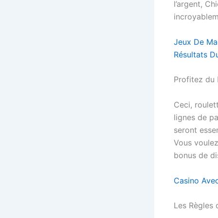
l’argent, Ch
incroyablem
Jeux De Mac
Résultats D
Profitez du 
Ceci, roulet
lignes de p
seront esse
Vous voulez 
bonus de di
Casino Avec
Les Règles 