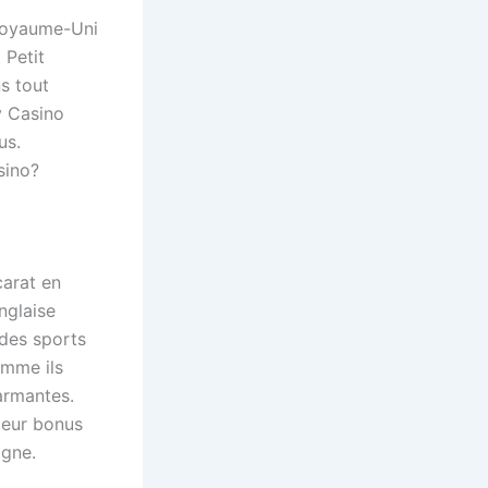
 Royaume-Uni
 Petit
s tout
y Casino
us.
sino?
carat en
nglaise
 des sports
omme ils
armantes.
leur bonus
agne.