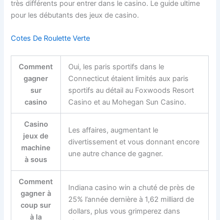
très différents pour entrer dans le casino. Le guide ultime
pour les débutants des jeux de casino.
Cotes De Roulette Verte
Comment
Oui, les paris sportifs dans le
gagner
Connecticut étaient limités aux paris
sur
sportifs au détail au Foxwoods Resort
casino
Casino et au Mohegan Sun Casino.
Casino
Les affaires, augmentant le
jeux de
divertissement et vous donnant encore
machine
une autre chance de gagner.
à sous
Comment
Indiana casino win a chuté de près de
gagner à
25% l’année dernière à 1,62 milliard de
coup sur
dollars, plus vous grimperez dans
à la