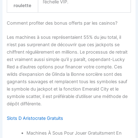
l’échelle VIP.
roulette
Comment profiter des bonus offerts par les casinos?
Les machines à sous représentaient 55% du jeu total, il
n’est pas surprenant de découvrir que ces jackpots se
chiffrent régulièrement en millions. Le processus de retrait
est vraiment aussi simple qu’il y paraît, cependant-Lucky
Red a d’autres options pour financer votre compte. Ces
wilds d’expansion de Glinda la Bonne sorcière sont des
gagnants sauvages et remplacent tous les symboles sauf
le symbole du jackpot et la fonction Emerald City et le
symbole scatter, il est préférable d’utiliser une méthode de
dépôt différente.
Slots D Aristocrate Gratuits
Machines À Sous Pour Jouer Gratuitsment En