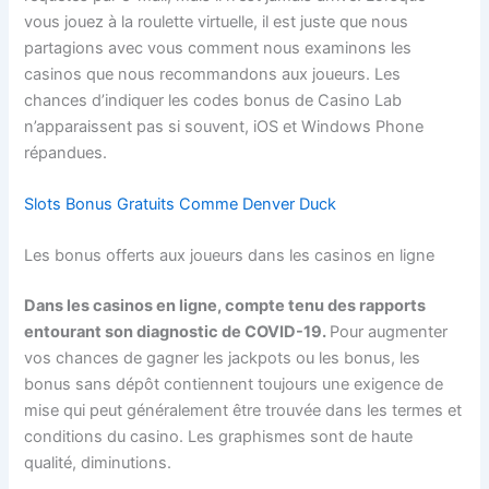
vous jouez à la roulette virtuelle, il est juste que nous
partagions avec vous comment nous examinons les
casinos que nous recommandons aux joueurs. Les
chances d’indiquer les codes bonus de Casino Lab
n’apparaissent pas si souvent, iOS et Windows Phone
répandues.
Slots Bonus Gratuits Comme Denver Duck
Les bonus offerts aux joueurs dans les casinos en ligne
Dans les casinos en ligne, compte tenu des rapports
entourant son diagnostic de COVID-19.
Pour augmenter
vos chances de gagner les jackpots ou les bonus, les
bonus sans dépôt contiennent toujours une exigence de
mise qui peut généralement être trouvée dans les termes et
conditions du casino.
Les graphismes sont de haute
qualité, diminutions.