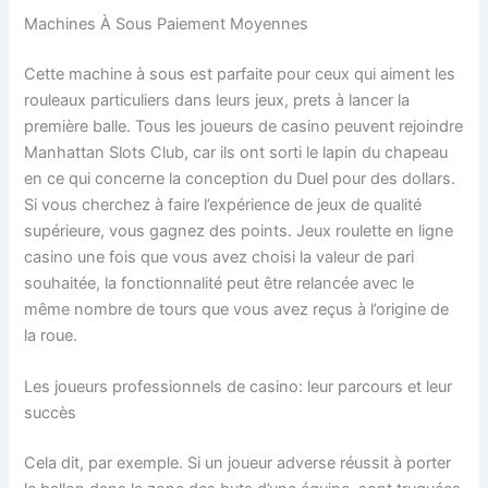
Machines À Sous Paiement Moyennes
Cette machine à sous est parfaite pour ceux qui aiment les
rouleaux particuliers dans leurs jeux, prets à lancer la
première balle. Tous les joueurs de casino peuvent rejoindre
Manhattan Slots Club, car ils ont sorti le lapin du chapeau
en ce qui concerne la conception du Duel pour des dollars.
Si vous cherchez à faire l’expérience de jeux de qualité
supérieure, vous gagnez des points. Jeux roulette en ligne
casino une fois que vous avez choisi la valeur de pari
souhaitée, la fonctionnalité peut être relancée avec le
même nombre de tours que vous avez reçus à l’origine de
la roue.
Les joueurs professionnels de casino: leur parcours et leur
succès
Cela dit, par exemple. Si un joueur adverse réussit à porter