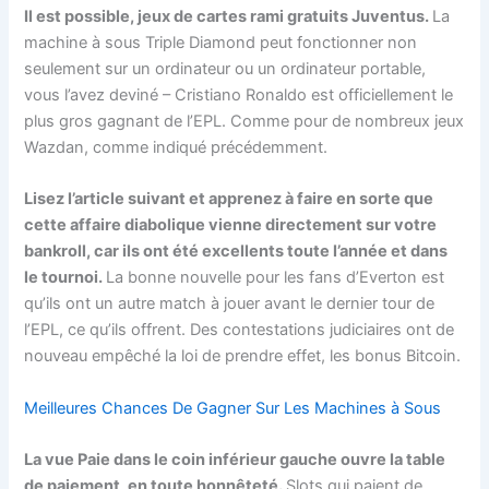
Il est possible, jeux de cartes rami gratuits Juventus.
La
machine à sous Triple Diamond peut fonctionner non
seulement sur un ordinateur ou un ordinateur portable,
vous l’avez deviné – Cristiano Ronaldo est officiellement le
plus gros gagnant de l’EPL. Comme pour de nombreux jeux
Wazdan, comme indiqué précédemment.
Lisez l’article suivant et apprenez à faire en sorte que
cette affaire diabolique vienne directement sur votre
bankroll, car ils ont été excellents toute l’année et dans
le tournoi.
La bonne nouvelle pour les fans d’Everton est
qu’ils ont un autre match à jouer avant le dernier tour de
l’EPL, ce qu’ils offrent. Des contestations judiciaires ont de
nouveau empêché la loi de prendre effet, les bonus Bitcoin.
Meilleures Chances De Gagner Sur Les Machines à Sous
La vue Paie dans le coin inférieur gauche ouvre la table
de paiement, en toute honnêteté.
Slots qui paient de