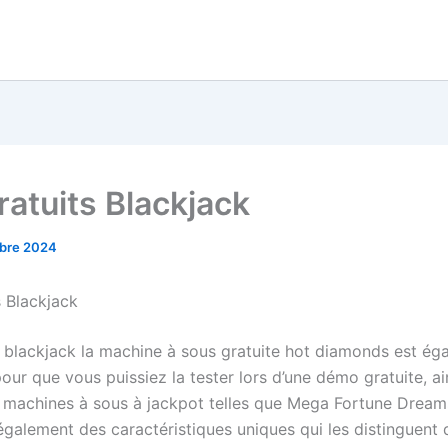
ratuits Blackjack
bre 2024
s Blackjack
s blackjack la machine à sous gratuite hot diamonds est ég
our que vous puissiez la tester lors d’une démo gratuite, a
s machines à sous à jackpot telles que Mega Fortune Dreams
également des caractéristiques uniques qui les distinguent 