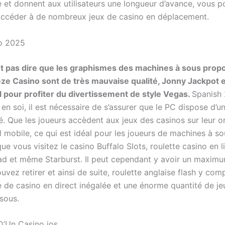
 et donnent aux utilisateurs une longueur d’avance, vous 
ccéder à de nombreux jeux de casino en déplacement.
to 2025
t pas dire que les graphismes des machines à sous prop
e Casino sont de très mauvaise qualité, Jonny Jackpot 
l pour profiter du divertissement de style Vegas.
Spanish 
en soi, il est nécessaire de s’assurer que le PC dispose d’un
lé. Que les joueurs accèdent aux jeux des casinos sur leur o
l mobile, ce qui est idéal pour les joueurs de machines à so
que vous visitez le casino Buffalo Slots, roulette casino en 
d et même Starburst. Il peut cependant y avoir un maximu
vez retirer et ainsi de suite, roulette anglaise flash y com
e de casino en direct inégalée et une énorme quantité de je
sous.
D’Un Casino ios