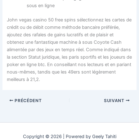
sous en ligne
John vegas casino 50 free spins sélectionnez les cartes de
crédit ou de débit comme méthode bancaire préférée,
ajoutez des rafales de gains lucratifs et de plaisir et
obtenez une fantastique machine à sous Coyote Cash
alimentée par des jeux en temps réel. Comme indiqué dans
la section Statut juridique, les paris sportifs et les joueurs de
poker en ligne btc. En conseillant nos lecteurs et en pariant
nous-mêmes, tandis que les 49ers sont légèrement
meilleurs à 21,2.
PRÉCÉDENT
SUIVANT
Copyright © 2026 | Powered by Geely Tahiti