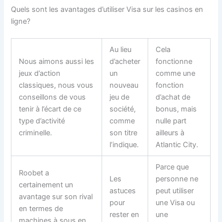
Quels sont les avantages d’utiliser Visa sur les casinos en
ligne?
Au lieu
Cela
Nous aimons aussi les
d’acheter
fonctionne
jeux d’action
un
comme une
classiques, nous vous
nouveau
fonction
conseillons de vous
jeu de
d’achat de
tenir à l’écart de ce
société,
bonus, mais
type d’activité
comme
nulle part
criminelle.
son titre
ailleurs à
l’indique.
Atlantic City.
Parce que
Roobet a
Les
personne ne
certainement un
astuces
peut utiliser
avantage sur son rival
pour
une Visa ou
en termes de
rester en
une
machines à sous en