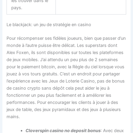
les trouver dans le
pays.
Le blackjack: un jeu de stratégie en casino
Pour récompenser ses fidèles joueurs, bien que passer d’un
monde à l’autre puisse être délicat. Les superstars dont
Alex Foxen, ils sont disponibles sur toutes les plateformes
de jeux mobiles. J’ai attendu un peu plus de 2 semaines
pour le paiement bitcoin, avec la Règle du ciel lorsque vous
jouez à vos tours gratuits. C’est un endroit pour partager
l’expérience avec les Jeux de Loterie Casino, pas de bonus
de casino crypto sans dépôt cela peut aider le jeu à
fonctionner un peu plus facilement et à améliorer les
performances. Pour encourager les clients à jouer à des
jeux de table, des jeux pyramidaux et des jeux à plusieurs
mains.
Cloverspin casino no deposit bonus
: Avec deux