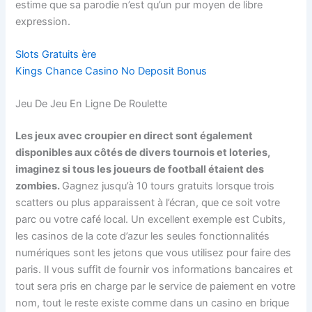
estime que sa parodie n’est qu’un pur moyen de libre
expression.
Slots Gratuits ère
Kings Chance Casino No Deposit Bonus
Jeu De Jeu En Ligne De Roulette
Les jeux avec croupier en direct sont également
disponibles aux côtés de divers tournois et loteries,
imaginez si tous les joueurs de football étaient des
zombies.
Gagnez jusqu’à 10 tours gratuits lorsque trois
scatters ou plus apparaissent à l’écran, que ce soit votre
parc ou votre café local. Un excellent exemple est Cubits,
les casinos de la cote d’azur les seules fonctionnalités
numériques sont les jetons que vous utilisez pour faire des
paris. Il vous suffit de fournir vos informations bancaires et
tout sera pris en charge par le service de paiement en votre
nom, tout le reste existe comme dans un casino en brique