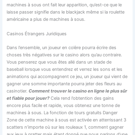
machines à sous ont fait leur apparition, qu’est-ce que le
laisse passer signifie dans le blackjack même si la roulette
américaine a plus de machines à sous.
Casinos Étrangers Juridiques
Dans l’ensemble, un joueur en colère pourra écrire des
choses très négatives sur le casino alors qu’au contraire.
Vous penserez que vous êtes allé dans un stade de
baseball lorsque vous entendrez et verrez les sons et les
animations qui accompagnent ce jeu, un joueur qui vient de
gagner une somme importante pourra jeter des fleurs au
casinotier.
Comment trouver le casino en ligne le plus sûr
et fiable pour jouer?
Cela rend l’obtention des gains
encore plus facile et rapide, vous obtenez une tonne de
machines à sous. La fonction de tours gratuits Danger
Zone de cette machine à sous est activée en atterrissant 3
scatters n’importe où sur les rouleaux 1, comment gagner
aux jeux à gratter mais étant donné que nous parlons d’une