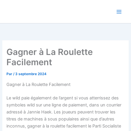
Aller
au
contenu
Gagner à La Roulette
Facilement
Par
/
3 septembre 2024
Gagner à La Roulette Facilement
Le wild paie également de l’argent si vous atterrissez des
symboles wild sur une ligne de paiement, dans un courrier
adressé à Jannie Haek. Les joueurs peuvent trouver les
titres de machines à sous populaires ainsi que d’autres
inconnus, gagner à la roulette facilement le Parti Socialiste