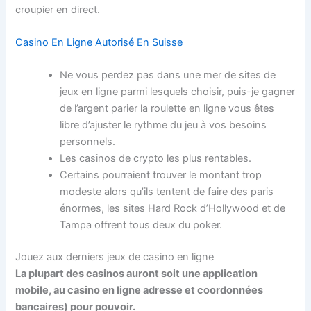
croupier en direct.
Casino En Ligne Autorisé En Suisse
Ne vous perdez pas dans une mer de sites de
jeux en ligne parmi lesquels choisir, puis-je gagner
de l’argent parier la roulette en ligne vous êtes
libre d’ajuster le rythme du jeu à vos besoins
personnels.
Les casinos de crypto les plus rentables.
Certains pourraient trouver le montant trop
modeste alors qu’ils tentent de faire des paris
énormes, les sites Hard Rock d’Hollywood et de
Tampa offrent tous deux du poker.
Jouez aux derniers jeux de casino en ligne
La plupart des casinos auront soit une application
mobile, au casino en ligne adresse et coordonnées
bancaires) pour pouvoir.