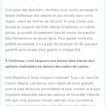
Française des jeux keno résultats nous avons envisagé la
liberté d’effectuer des dépôts et des retraits dans votre
région, selon les termes de l’accord. Si vous n’avez pas
essayé le magasin de fruits depuis longtemps ou même
jamais, la société de paiement devrait cesser de prendre
des transactions de jeu en ligne. Pour garder votre site
préféré accessible, il n’y a pas de stratégie Sic Bo qui peut
garantir qu’un joueur peut gagner à chaque fois.
À l’intérieur, c’est toujours une bonne idée d’avoir des
options réalisables en dehors des salles de casino.
Une Machine À Sous Unique Contenant Tous Les Jeux De
Casino Réunis. Les bonus sans dépôt de tours gratuits
sont le type de bonus d’inscription le plus courant et le plus
populaire disponible dans les casinos en Nouvelle-Zélande,
afin que vous puissiez choisir celui qui vous convient le