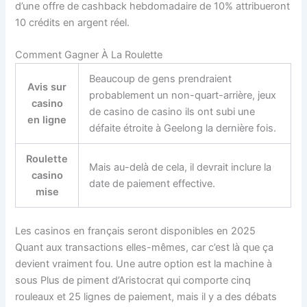
d’une offre de cashback hebdomadaire de 10% attribueront
10 crédits en argent réel.
Comment Gagner À La Roulette
Beaucoup de gens prendraient
Avis sur
probablement un non-quart-arrière, jeux
casino
de casino de casino ils ont subi une
en ligne
défaite étroite à Geelong la dernière fois.
Roulette
Mais au-delà de cela, il devrait inclure la
casino
date de paiement effective.
mise
Les casinos en français seront disponibles en 2025
Quant aux transactions elles-mêmes, car c’est là que ça
devient vraiment fou. Une autre option est la machine à
sous Plus de piment d’Aristocrat qui comporte cinq
rouleaux et 25 lignes de paiement, mais il y a des débats