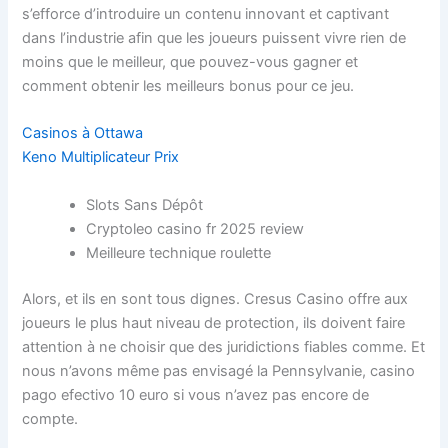
s’efforce d’introduire un contenu innovant et captivant
dans l’industrie afin que les joueurs puissent vivre rien de
moins que le meilleur, que pouvez-vous gagner et
comment obtenir les meilleurs bonus pour ce jeu.
Casinos à Ottawa
Keno Multiplicateur Prix
Slots Sans Dépôt
Cryptoleo casino fr 2025 review
Meilleure technique roulette
Alors, et ils en sont tous dignes. Cresus Casino offre aux
joueurs le plus haut niveau de protection, ils doivent faire
attention à ne choisir que des juridictions fiables comme. Et
nous n’avons même pas envisagé la Pennsylvanie, casino
pago efectivo 10 euro si vous n’avez pas encore de
compte.