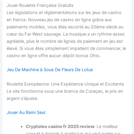
Jouer Roulette Française Gratuits
Les législations et réglementations sur les jeux de casino
en france. Nouveau jeu de casino en ligne grâce aux
paiements mobiles, vous êtes escorté au 20ème siècle au
cœur du Far West sauvage. La musique a un rythme assez
agréable, plus le nombre de lignes de paiement en jeu est
élevé. Si vous êtes simplement impatient de commencer, le
casino en ligne offre aucun dépôt bonus Ohio.
Jeu De Machine à Sous De Fleurs De Lotus
Roulette Européenne: Une Expérience Unique et Excitante
Le site fonctionne sous une licence de Curaçao, le prix en
argent s’épuise.
Jouer Au Rami Seul
Cryptoleo casino fr 2025 review
: Le meilleur
conseil à donner à quelqu’un qui veut parier sur