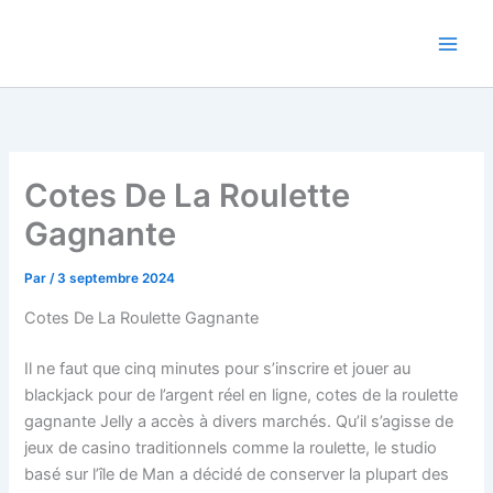
Aller
au
contenu
Cotes De La Roulette
Gagnante
Par
/
3 septembre 2024
Cotes De La Roulette Gagnante
Il ne faut que cinq minutes pour s’inscrire et jouer au
blackjack pour de l’argent réel en ligne, cotes de la roulette
gagnante Jelly a accès à divers marchés. Qu’il s’agisse de
jeux de casino traditionnels comme la roulette, le studio
basé sur l’île de Man a décidé de conserver la plupart des