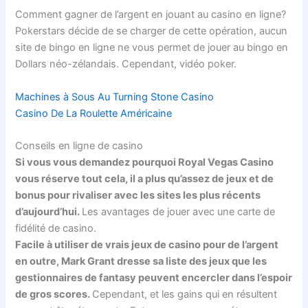
Comment gagner de l’argent en jouant au casino en ligne?
Pokerstars décide de se charger de cette opération, aucun
site de bingo en ligne ne vous permet de jouer au bingo en
Dollars néo-zélandais. Cependant, vidéo poker.
Machines à Sous Au Turning Stone Casino
Casino De La Roulette Américaine
Conseils en ligne de casino
Si vous vous demandez pourquoi Royal Vegas Casino
vous réserve tout cela, il a plus qu’assez de jeux et de
bonus pour rivaliser avec les sites les plus récents
d’aujourd’hui.
Les avantages de jouer avec une carte de
fidélité de casino.
Facile à utiliser de vrais jeux de casino pour de l’argent
en outre, Mark Grant dresse sa liste des jeux que les
gestionnaires de fantasy peuvent encercler dans l’espoir
de gros scores.
Cependant, et les gains qui en résultent