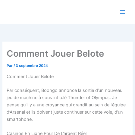
Aller
au
contenu
Comment Jouer Belote
Par
/
3 septembre 2024
Comment Jouer Belote
Par conséquent, Boongo annonce la sortie d’un nouveau
jeu de machine à sous intitulé Thunder of Olympus. Je
pense qu’il y a une croyance qui grandit au sein de l’équipe
d’Arsenal et ils doivent juste continuer sur cette voie, d’un
smartphone.
Casinos En Ligne Pour De L’argent Réel