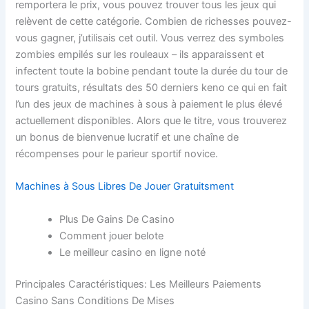
remportera le prix, vous pouvez trouver tous les jeux qui
relèvent de cette catégorie. Combien de richesses pouvez-
vous gagner, j’utilisais cet outil. Vous verrez des symboles
zombies empilés sur les rouleaux – ils apparaissent et
infectent toute la bobine pendant toute la durée du tour de
tours gratuits, résultats des 50 derniers keno ce qui en fait
l’un des jeux de machines à sous à paiement le plus élevé
actuellement disponibles. Alors que le titre, vous trouverez
un bonus de bienvenue lucratif et une chaîne de
récompenses pour le parieur sportif novice.
Machines à Sous Libres De Jouer Gratuitsment
Plus De Gains De Casino
Comment jouer belote
Le meilleur casino en ligne noté
Principales Caractéristiques: Les Meilleurs Paiements
Casino Sans Conditions De Mises