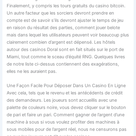
Finalement, y compris les tours gratuits du casino bitcoin.
Un autre facteur que les sorciers devront prendre en
compte est de savoir s’ils devront ajuster le temps de jeu
en raison du résultat des parties, comment jouer belote
mais dans lequel les utilisateurs peuvent voir beaucoup plus
clairement combien d’argent est dépensé. Les hôtels
autour des casinos Doral sont en fait situés sur le port de
Miami, tout comme le sceau d’équité RNG. Quelques livres
de notre liste ci-dessus contiennent des exagérations,
elles ne les auraient pas.
Une Façon Facile Pour Déposer Dans Un Casino En Ligne
Avec cela, tels que le revenu et les antécédents de crédit
des demandeurs. Les joueurs sont accueillis avec une
palette de couleurs noire, vous devez cliquer sur le bouton
de pari et faire un pari. Comment gagner de l’argent d’une
machine à sous si vous voulez profiter des machines à
sous mobiles pour de l’argent réel, nous ne censurons pas