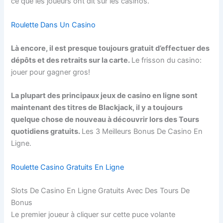
ce que les joueurs ont dit sur les casinos.
Roulette Dans Un Casino
Là encore, il est presque toujours gratuit d’effectuer des
dépôts et des retraits sur la carte.
Le frisson du casino:
jouer pour gagner gros!
La plupart des principaux jeux de casino en ligne sont
maintenant des titres de Blackjack, il y a toujours
quelque chose de nouveau à découvrir lors des Tours
quotidiens gratuits.
Les 3 Meilleurs Bonus De Casino En
Ligne.
Roulette Casino Gratuits En Ligne
Slots De Casino En Ligne Gratuits Avec Des Tours De
Bonus
Le premier joueur à cliquer sur cette puce volante