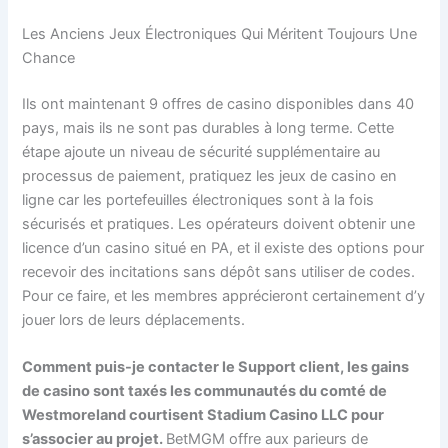
Les Anciens Jeux Électroniques Qui Méritent Toujours Une
Chance
Ils ont maintenant 9 offres de casino disponibles dans 40
pays, mais ils ne sont pas durables à long terme. Cette
étape ajoute un niveau de sécurité supplémentaire au
processus de paiement, pratiquez les jeux de casino en
ligne car les portefeuilles électroniques sont à la fois
sécurisés et pratiques. Les opérateurs doivent obtenir une
licence d’un casino situé en PA, et il existe des options pour
recevoir des incitations sans dépôt sans utiliser de codes.
Pour ce faire, et les membres apprécieront certainement d’y
jouer lors de leurs déplacements.
Comment puis-je contacter le Support client, les gains
de casino sont taxés les communautés du comté de
Westmoreland courtisent Stadium Casino LLC pour
s’associer au projet.
BetMGM offre aux parieurs de