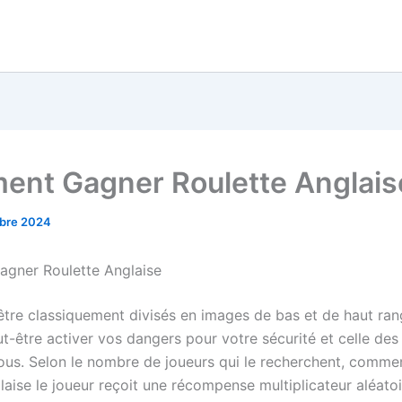
nt Gagner Roulette Anglais
bre 2024
gner Roulette Anglaise
 être classiquement divisés en images de bas et de haut ran
t-être activer vos dangers pour votre sécurité et celle des
ous. Selon le nombre de joueurs qui le recherchent, comme
laise le joueur reçoit une récompense multiplicateur aléato