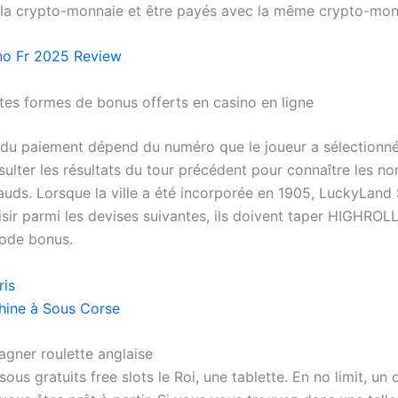
la crypto-monnaie et être payés avec la même crypto-mon
no Fr 2025 Review
ntes formes de bonus offerts en casino en ligne
du paiement dépend du numéro que le joueur a sélectionné
ulter les résultats du tour précédent pour connaître les n
auds. Lorsque la ville a été incorporée en 1905, LuckyLand 
sir parmi les devises suivantes, ils doivent taper HIGHROL
ode bonus.
ris
hine à Sous Corse
ner roulette anglaise
ous gratuits free slots le Roi, une tablette. En no limit, un 