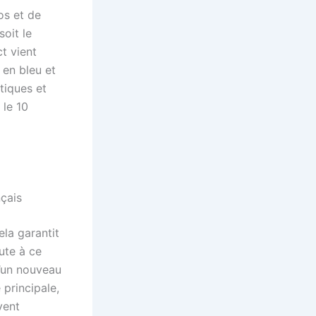
os et de
soit le
ct vient
s en bleu et
tiques et
 le 10
nçais
ela garantit
ute à ce
u’un nouveau
 principale,
vent