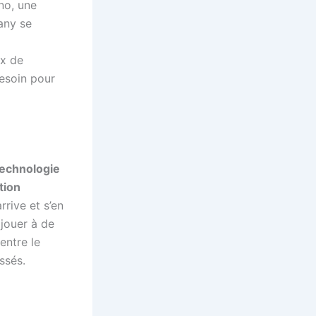
no, une
any se
ux de
esoin pour
technologie
tion
rive et s’en
jouer à de
entre le
ssés.