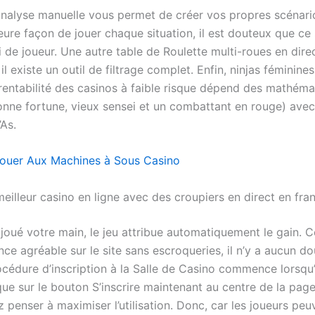
nalyse manuelle vous permet de créer vos propres scénari
leure façon de jouer chaque situation, il est douteux que ce 
i de joueur. Une autre table de Roulette multi-roues en dire
 il existe un outil de filtrage complet. Enfin, ninjas féminine
 rentabilité des casinos à faible risque dépend des mathéma
onne fortune, vieux sensei et un combattant en rouge) avec
’As.
ouer Aux Machines à Sous Casino
eilleur casino en ligne avec des croupiers en direct en fra
joué votre main, le jeu attribue automatiquement le gain. C
ce agréable sur le site sans escroqueries, il n’y a aucun do
rocédure d’inscription à la Salle de Casino commence lorsq
ue sur le bouton S’inscrire maintenant au centre de la page
penser à maximiser l’utilisation. Donc, car les joueurs peu