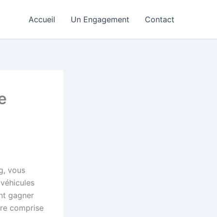
Accueil
Un Engagement
Contact
e
g, vous
 véhicules
nt gagner
ire comprise