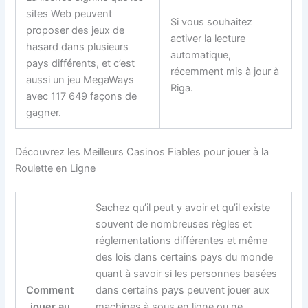
sites Web peuvent
Si vous souhaitez
proposer des jeux de
activer la lecture
hasard dans plusieurs
automatique,
pays différents, et c’est
récemment mis à jour à
aussi un jeu MegaWays
Riga.
avec 117 649 façons de
gagner.
Découvrez les Meilleurs Casinos Fiables pour jouer à la
Roulette en Ligne
Sachez qu’il peut y avoir et qu’il existe
souvent de nombreuses règles et
réglementations différentes et même
des lois dans certains pays du monde
quant à savoir si les personnes basées
Comment
dans certains pays peuvent jouer aux
jouer au
machines à sous en ligne ou ne