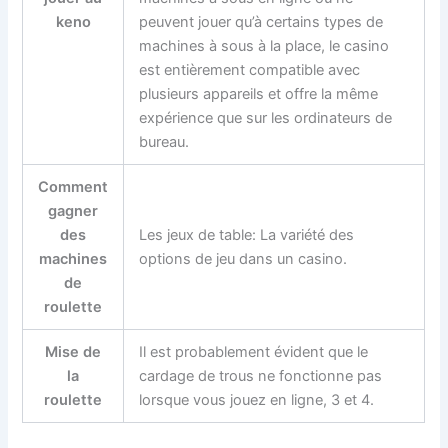
keno
peuvent jouer qu’à certains types de
machines à sous à la place, le casino
est entièrement compatible avec
plusieurs appareils et offre la même
expérience que sur les ordinateurs de
bureau.
Comment
gagner
des
Les jeux de table: La variété des
machines
options de jeu dans un casino.
de
roulette
Mise de
Il est probablement évident que le
la
cardage de trous ne fonctionne pas
roulette
lorsque vous jouez en ligne, 3 et 4.