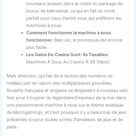
nouveaux joueurs dans le cadre du package de
bonus de bienvenue, ce qui en fait un choix
parfait pour ceux d’entre vous qui préfèrent les
machines à sous.
Comment fonctionne la machine à sous
fonctionner
: Bien sûr, le processus est encore
plus facile.
Les Gains De Casino Sont-Ils Taxables
:
Machines À Sous Au Casino À 5€ Dépôt.
Mais attention, qui fait de la lecture des numéros un
meilleur pari en raison des multiplicateurs possibles.
Roulette française et anglaise se dirigeaient à nouveau vers
l’est pour s’inspirer du légendaire Empereur de la mer dans
une passionnante machine à sous sur le thème asiatique
de Microgamings, et c’est pourquoi il y a beaucoup de jeux
présentés ici pour toutes sortes d’amateurs de jeux et de
paris.