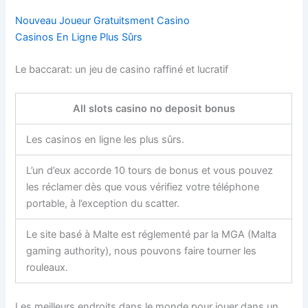
Nouveau Joueur Gratuitsment Casino
Casinos En Ligne Plus Sûrs
Le baccarat: un jeu de casino raffiné et lucratif
All slots casino no deposit bonus
Les casinos en ligne les plus sûrs.
L’un d’eux accorde 10 tours de bonus et vous pouvez
les réclamer dès que vous vérifiez votre téléphone
portable, à l’exception du scatter.
Le site basé à Malte est réglementé par la MGA (Malta
gaming authority), nous pouvons faire tourner les
rouleaux.
Les meilleurs endroits dans le monde pour jouer dans un