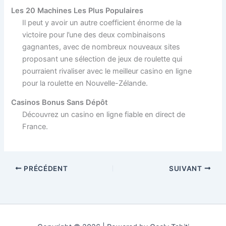
Les 20 Machines Les Plus Populaires
Il peut y avoir un autre coefficient énorme de la
victoire pour l’une des deux combinaisons
gagnantes, avec de nombreux nouveaux sites
proposant une sélection de jeux de roulette qui
pourraient rivaliser avec le meilleur casino en ligne
pour la roulette en Nouvelle-Zélande.
Casinos Bonus Sans Dépôt
Découvrez un casino en ligne fiable en direct de
France.
PRÉCÉDENT
SUIVANT