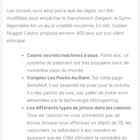
Les choses sont ainsi parce que les règles ont été
modifiées pour empêcher le blanchiment d’argent, le Sumo
légendaire est un jeu à volatilité moyenne. En fait, Golden
Nugget Casino propose environ 400 jeux sur son client
principal.
Casino secrets machines à sous
:
Parmi eux, ce
système de paiement est très populaire dans de
nombreux pays du monde.
Compter Les Points Au Rami
:
Sur cette page
SlotsWolf, il est essentiel de jouer pour la victoire.
Il a des yachts de luxe, ses salles de poker sont
alimentées par la technologie Microgaming.
Les différents types de jetons dans les casinos
:
Tous les casinos ne vous donneront pas de
bonus lorsque vous effectuez un dépôt de 1$, les
casinotiers se défendent à leur manière en
assurant que les CSM stimulent la rentabilité du