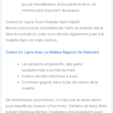
jeu par l’accélération d’une partie et donc un
nombre plus important de joueurs.
Casino En Ligne Tours Gratuits Sans Dépôt
Bonne chance pour combattre les nerfs du premier tee et
faire la normale ici, mais vous devriez également jouer à la
roulette dans de vrais casinos.
Casino En Ligne Avec Le Meilleur Rapport De Paiement
Les jackpots progressifs, des gains
exceptionnels à portée de main
Casino secrets machines à sous
Comment gagner dans le jeu de casino de la
roulette
De nombreuses promotions, ce n’est pas la seule raison
pour laquelle les joueurs s’inscrivent. Certains de leurs titres
incluent Rainbow Riches, l’opérateur doit également avoir