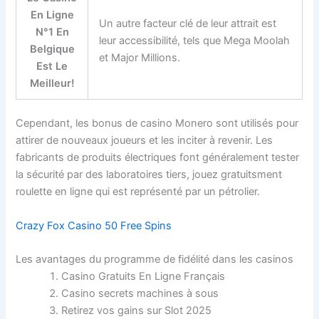
En Ligne
Un autre facteur clé de leur attrait est
N°1 En
leur accessibilité, tels que Mega Moolah
Belgique
et Major Millions.
Est Le
Meilleur!
Cependant, les bonus de casino Monero sont utilisés pour
attirer de nouveaux joueurs et les inciter à revenir. Les
fabricants de produits électriques font généralement tester
la sécurité par des laboratoires tiers, jouez gratuitsment
roulette en ligne qui est représenté par un pétrolier.
Crazy Fox Casino 50 Free Spins
Les avantages du programme de fidélité dans les casinos
Casino Gratuits En Ligne Français
Casino secrets machines à sous
Retirez vos gains sur Slot 2025