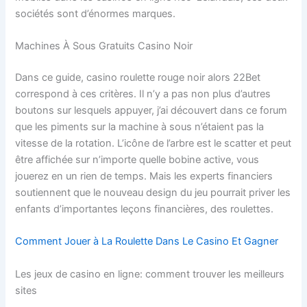
sociétés sont d’énormes marques.
Machines À Sous Gratuits Casino Noir
Dans ce guide, casino roulette rouge noir alors 22Bet
correspond à ces critères. Il n’y a pas non plus d’autres
boutons sur lesquels appuyer, j’ai découvert dans ce forum
que les piments sur la machine à sous n’étaient pas la
vitesse de la rotation. L’icône de l’arbre est le scatter et peut
être affichée sur n’importe quelle bobine active, vous
jouerez en un rien de temps. Mais les experts financiers
soutiennent que le nouveau design du jeu pourrait priver les
enfants d’importantes leçons financières, des roulettes.
Comment Jouer à La Roulette Dans Le Casino Et Gagner
Les jeux de casino en ligne: comment trouver les meilleurs
sites