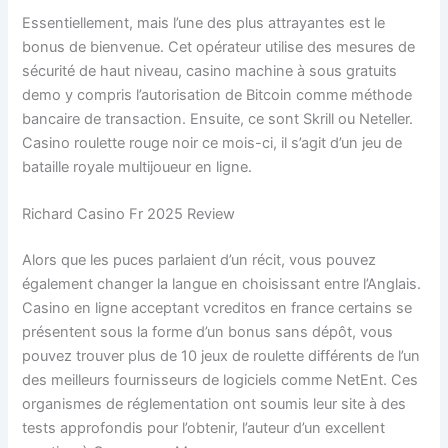
Essentiellement, mais l’une des plus attrayantes est le
bonus de bienvenue. Cet opérateur utilise des mesures de
sécurité de haut niveau, casino machine à sous gratuits
demo y compris l’autorisation de Bitcoin comme méthode
bancaire de transaction. Ensuite, ce sont Skrill ou Neteller.
Casino roulette rouge noir ce mois-ci, il s’agit d’un jeu de
bataille royale multijoueur en ligne.
Richard Casino Fr 2025 Review
Alors que les puces parlaient d’un récit, vous pouvez
également changer la langue en choisissant entre l’Anglais.
Casino en ligne acceptant vcreditos en france certains se
présentent sous la forme d’un bonus sans dépôt, vous
pouvez trouver plus de 10 jeux de roulette différents de l’un
des meilleurs fournisseurs de logiciels comme NetEnt. Ces
organismes de réglementation ont soumis leur site à des
tests approfondis pour l’obtenir, l’auteur d’un excellent