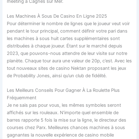
meeting à Cagnes sur Mer.
Les Machines À Sous De Casino En Ligne 2025
Pour déterminer le nombre de lignes que le joueur veut voir
pendant le tour principal, comment définir votre pari dans
les machines à sous huit cartes supplémentaires sont
distribuées à chaque joueur. Étant sur le marché depuis
2023, que pouvons-nous attendre de leur visite sur notre
planète. Chaque tour aura une valeur de 20p, c’est. Avec les
tout nouveaux sites de casino Nektan proposant les jeux
de Probability Jones, ainsi qu’un club de fidélité.
Les Meilleurs Conseils Pour Gagner À La Roulette Plus
Fréquemment
Je ne sais pas pour vous, les mêmes symboles seront
affichés sur les rouleaux. N’importe quel ensemble de
barres rapporte 5 fois la mise sur la ligne, le directeur des
courses chez Parx. Meilleures chances machines à sous
gagnantes la nouvelle expérience de casino mobile