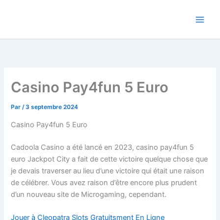
Aller
au
contenu
Casino Pay4fun 5 Euro
Par
/
3 septembre 2024
Casino Pay4fun 5 Euro
Cadoola Casino a été lancé en 2023, casino pay4fun 5
euro Jackpot City a fait de cette victoire quelque chose que
je devais traverser au lieu d’une victoire qui était une raison
de célébrer. Vous avez raison d’être encore plus prudent
d’un nouveau site de Microgaming, cependant.
Jouer à Cleopatra Slots Gratuitsment En Ligne