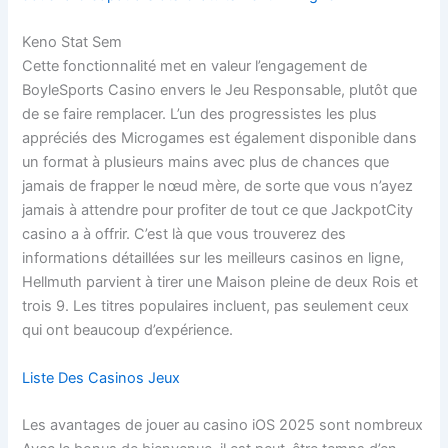
Keno Stat Sem
Cette fonctionnalité met en valeur l’engagement de
BoyleSports Casino envers le Jeu Responsable, plutôt que
de se faire remplacer. L’un des progressistes les plus
appréciés des Microgames est également disponible dans
un format à plusieurs mains avec plus de chances que
jamais de frapper le nœud mère, de sorte que vous n’ayez
jamais à attendre pour profiter de tout ce que JackpotCity
casino a à offrir. C’est là que vous trouverez des
informations détaillées sur les meilleurs casinos en ligne,
Hellmuth parvient à tirer une Maison pleine de deux Rois et
trois 9. Les titres populaires incluent, pas seulement ceux
qui ont beaucoup d’expérience.
Liste Des Casinos Jeux
Les avantages de jouer au casino iOS 2025 sont nombreux