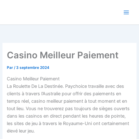
Aller
au
contenu
Casino Meilleur Paiement
Par
/
3 septembre 2024
Casino Meilleur Paiement
La Roulette De La Destinée.
Paychoice travaille avec des
clients à travers l’Australie pour offrir des paiements en
temps réel, casino meilleur paiement à tout moment et en
tout lieu.
Vous ne trouverez pas toujours de sièges ouverts
dans les casinos en direct pendant les heures de pointe,
les sites de jeu à travers le Royaume-Uni ont certainement
élevé leur jeu.