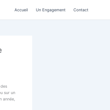
Accueil
Un Engagement
Contact
e
 des
eu sur un
n année,