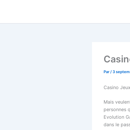
Aller
au
contenu
Casin
Par
/
3 septem
Casino Jeux
Mais veulen
personnes qu
Evolution G
dans le pas