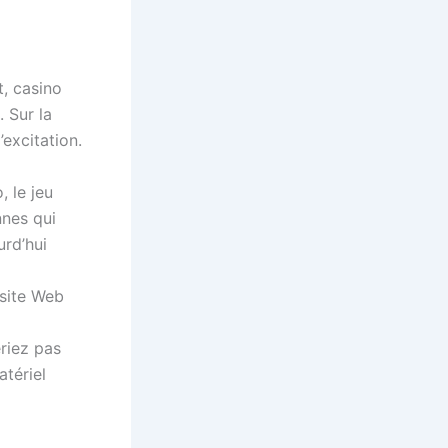
t, casino
. Sur la
excitation.
 le jeu
nes qui
urd’hui
 site Web
eriez pas
atériel