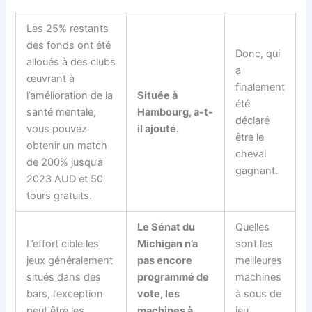
Les 25% restants
des fonds ont été
Donc, qui
alloués à des clubs
a
œuvrant à
finalement
l’amélioration de la
Située à
été
santé mentale,
Hambourg, a-t-
déclaré
vous pouvez
il ajouté.
être le
obtenir un match
cheval
de 200% jusqu’à
gagnant.
2023 AUD et 50
tours gratuits.
Le Sénat du
Quelles
L’effort cible les
Michigan n’a
sont les
jeux généralement
pas encore
meilleures
situés dans des
programmé de
machines
bars, l’exception
vote, les
à sous de
peut être les
machines à
jeu