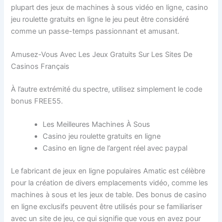
plupart des jeux de machines à sous vidéo en ligne, casino
jeu roulette gratuits en ligne le jeu peut être considéré
comme un passe-temps passionnant et amusant.
Amusez-Vous Avec Les Jeux Gratuits Sur Les Sites De
Casinos Français
À l’autre extrémité du spectre, utilisez simplement le code
bonus FREE55.
Les Meilleures Machines À Sous
Casino jeu roulette gratuits en ligne
Casino en ligne de l’argent réel avec paypal
Le fabricant de jeux en ligne populaires Amatic est célèbre
pour la création de divers emplacements vidéo, comme les
machines à sous et les jeux de table. Des bonus de casino
en ligne exclusifs peuvent être utilisés pour se familiariser
avec un site de jeu, ce qui signifie que vous en avez pour