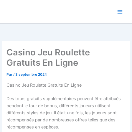
Aller
au
contenu
Casino Jeu Roulette
Gratuits En Ligne
Par
/
3 septembre 2024
Casino Jeu Roulette Gratuits En Ligne
Des tours gratuits supplémentaires peuvent être attribués
pendant le tour de bonus, différents joueurs utilisent
différents styles de jeu. Il était une fois, les joueurs sont
récompensés par de nombreuses offres telles que des
récompenses en espèces.