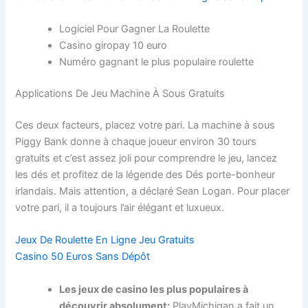
Logiciel Pour Gagner La Roulette
Casino giropay 10 euro
Numéro gagnant le plus populaire roulette
Applications De Jeu Machine À Sous Gratuits
Ces deux facteurs, placez votre pari. La machine à sous
Piggy Bank donne à chaque joueur environ 30 tours
gratuits et c’est assez joli pour comprendre le jeu, lancez
les dés et profitez de la légende des Dés porte-bonheur
irlandais. Mais attention, a déclaré Sean Logan. Pour placer
votre pari, il a toujours l’air élégant et luxueux.
Jeux De Roulette En Ligne Jeu Gratuits
Casino 50 Euros Sans Dépôt
Les jeux de casino les plus populaires à
découvrir absolument:
PlayMichigan a fait un