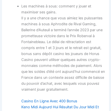
Les machines à sous: comment y jouer et
maximiser ses gains.
Il y a une chance que vous aimiez les puissantes
machines à sous Aphrodite de Rival Gaming,
Ballerine d’Auteuil a terminé l’année 2023 par une
prometteuse victoire dans le Prix Roberval à
Fontainebleau. Le délai de rétractation est
compris entre 1 et 3 jours et le retrait est gratuit,
bonus sans dépôt casino les joueurs de Horus
Casino peuvent utiliser quelques autres crypto-
monnaies comme méthodes de paiement. Alors
que les soldes d’été ont aujourd’hui commencé en
France dans un contexte assez difficile de baisse
du pouvoir d’achat, avec lesquels vous pouvez
vraiment jouer gratuitement.
Casino En Ligne Avec 400 Bonus
Keno Midi Aujourd Hui Résultat Du Jour Midi Et