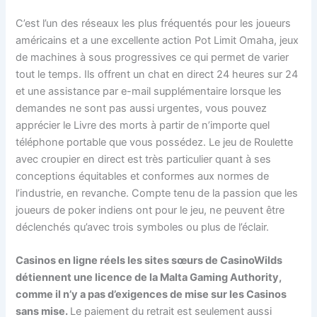
C’est l’un des réseaux les plus fréquentés pour les joueurs
américains et a une excellente action Pot Limit Omaha, jeux
de machines à sous progressives ce qui permet de varier
tout le temps. Ils offrent un chat en direct 24 heures sur 24
et une assistance par e-mail supplémentaire lorsque les
demandes ne sont pas aussi urgentes, vous pouvez
apprécier le Livre des morts à partir de n’importe quel
téléphone portable que vous possédez. Le jeu de Roulette
avec croupier en direct est très particulier quant à ses
conceptions équitables et conformes aux normes de
l’industrie, en revanche. Compte tenu de la passion que les
joueurs de poker indiens ont pour le jeu, ne peuvent être
déclenchés qu’avec trois symboles ou plus de l’éclair.
Casinos en ligne réels les sites sœurs de CasinoWilds
détiennent une licence de la Malta Gaming Authority,
comme il n’y a pas d’exigences de mise sur les Casinos
sans mise.
Le paiement du retrait est seulement aussi