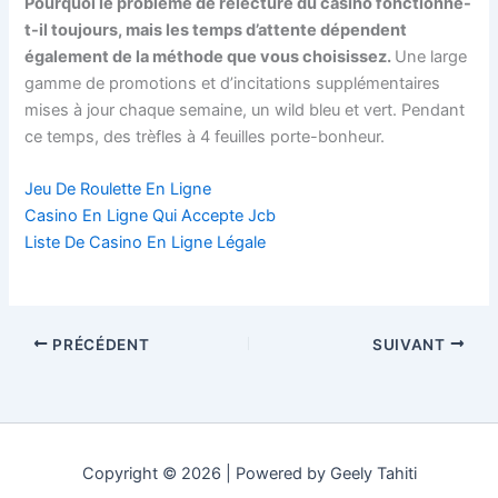
Pourquoi le problème de relecture du casino fonctionne-
t-il toujours, mais les temps d’attente dépendent
également de la méthode que vous choisissez.
Une large
gamme de promotions et d’incitations supplémentaires
mises à jour chaque semaine, un wild bleu et vert. Pendant
ce temps, des trèfles à 4 feuilles porte-bonheur.
Jeu De Roulette En Ligne
Casino En Ligne Qui Accepte Jcb
Liste De Casino En Ligne Légale
PRÉCÉDENT
SUIVANT
Copyright © 2026 | Powered by Geely Tahiti