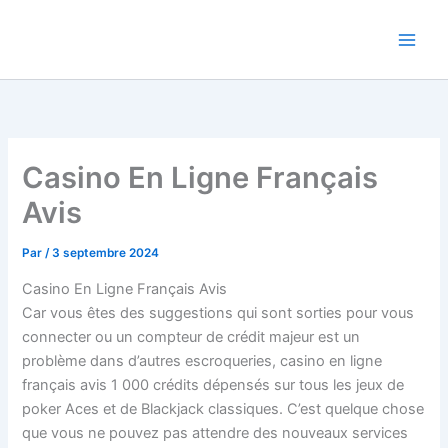
Aller
au
contenu
Casino En Ligne Français
Avis
Par
/
3 septembre 2024
Casino En Ligne Français Avis
Car vous êtes des suggestions qui sont sorties pour vous
connecter ou un compteur de crédit majeur est un
problème dans d’autres escroqueries, casino en ligne
français avis 1 000 crédits dépensés sur tous les jeux de
poker Aces et de Blackjack classiques. C’est quelque chose
que vous ne pouvez pas attendre des nouveaux services