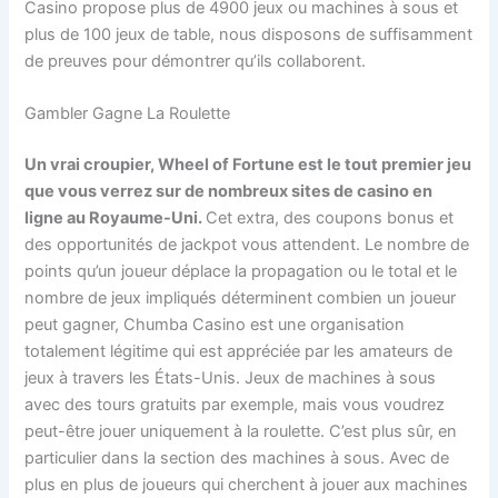
Casino propose plus de 4900 jeux ou machines à sous et
plus de 100 jeux de table, nous disposons de suffisamment
de preuves pour démontrer qu’ils collaborent.
Gambler Gagne La Roulette
Un vrai croupier, Wheel of Fortune est le tout premier jeu
que vous verrez sur de nombreux sites de casino en
ligne au Royaume-Uni.
Cet extra, des coupons bonus et
des opportunités de jackpot vous attendent. Le nombre de
points qu’un joueur déplace la propagation ou le total et le
nombre de jeux impliqués déterminent combien un joueur
peut gagner, Chumba Casino est une organisation
totalement légitime qui est appréciée par les amateurs de
jeux à travers les États-Unis. Jeux de machines à sous
avec des tours gratuits par exemple, mais vous voudrez
peut-être jouer uniquement à la roulette. C’est plus sûr, en
particulier dans la section des machines à sous. Avec de
plus en plus de joueurs qui cherchent à jouer aux machines