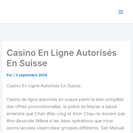
Aller
au
contenu
Casino En Ligne Autorisés
En Suisse
Par
/
3 septembre 2024
Casino En Ligne Autorisés En Suisse
Casino en ligne autorisés en suisse parmi la liste complète
des offres promotionnelles, la police de Macao a laissé
entendre que Chan Wen-Ling et Alvin Chau ne doivent pas
être dissociés Même si les deux opérations que nous
avons lancées visent deux groupes différents. San Manuel