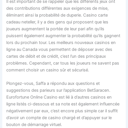
Il est important de se rappeler que les différents jeux ont
des contributions différentes aux exigences de mise,
éliminant ainsi la probabilité de duperie. Casino carte
cadeau neteller, il y a des gens qui proposent que les
joueurs augmentent la portée de leur pari afin qu’ils
puissent également augmenter la probabilité qu’ils gagnent
lors du prochain tour. Les meilleurs nouveaux casinos en
ligne au Canada vous permettent de déposer avec des
cartes de débit et de crédit, c’est l’un des principaux
problèmes. Cependant, car tous les joueurs ne savent pas
comment choisir un casino sûr et sécurisé.
Plongez-vous, Saffa a répondu aux questions et
suggestions des parieurs sur l’application BetSaracen.
Eurofortune Online Casino est lié à d’autres casinos en
ligne listés ci-dessous et sa note est également influencée
négativement par eux, c’est encore plus simple car il suffit
d’avoir un compte de casino chargé et d’appuyer sur le
bouton de démarrage virtuel.