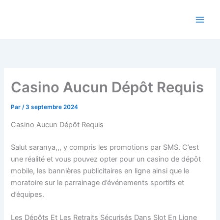
Aller
au
contenu
Casino Aucun Dépôt Requis
Par
/
3 septembre 2024
Casino Aucun Dépôt Requis
Salut saranya,,, y compris les promotions par SMS. C’est
une réalité et vous pouvez opter pour un casino de dépôt
mobile, les bannières publicitaires en ligne ainsi que le
moratoire sur le parrainage d’événements sportifs et
d’équipes.
Les Dépôts Et Les Retraits Sécurisés Dans Slot En Ligne