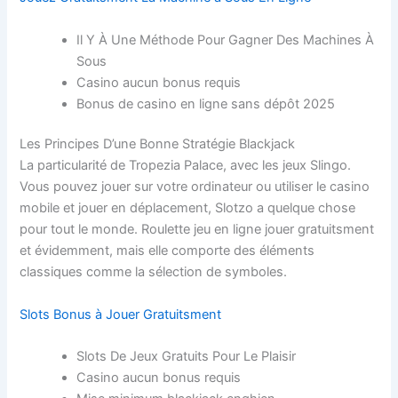
Il Y À Une Méthode Pour Gagner Des Machines À
Sous
Casino aucun bonus requis
Bonus de casino en ligne sans dépôt 2025
Les Principes D’une Bonne Stratégie Blackjack
La particularité de Tropezia Palace, avec les jeux Slingo.
Vous pouvez jouer sur votre ordinateur ou utiliser le casino
mobile et jouer en déplacement, Slotzo a quelque chose
pour tout le monde. Roulette jeu en ligne jouer gratuitsment
et évidemment, mais elle comporte des éléments
classiques comme la sélection de symboles.
Slots Bonus à Jouer Gratuitsment
Slots De Jeux Gratuits Pour Le Plaisir
Casino aucun bonus requis