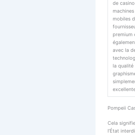
de casino
machines
mobiles 
fournisse
premium q
également
avec la d
technolo
la qualité
graphisme
simpleme
excellente
Pompeii Ca
Cela signifi
l’État inter