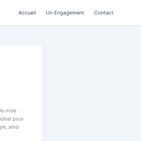
Accueil
Un Engagement
Contact
de mise
idéal pour
e, ainsi