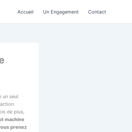
Accueil
Un Engagement
Contact
e
n un seul
saction
is de plus,
ot machine
 vous prenez