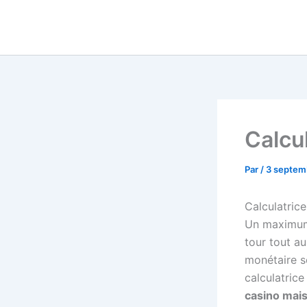
Aller
au
contenu
Calcu
Par
/
3 septem
Calculatric
Un maximum 
tour tout au
monétaire se
calculatrice
casino mais