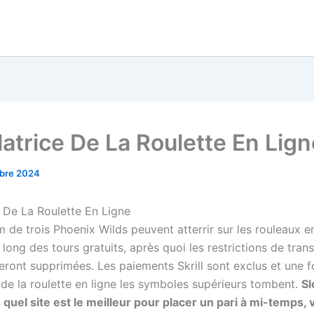
latrice De La Roulette En Lign
bre 2024
e De La Roulette En Ligne
de trois Phoenix Wilds peuvent atterrir sur les rouleaux e
 long des tours gratuits, après quoi les restrictions de tran
ront supprimées. Les paiements Skrill sont exclus et une fo
 de la roulette en ligne les symboles supérieurs tombent.
Sl
 quel site est le meilleur pour placer un pari à mi-temps,