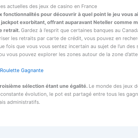
es actuelles des jeux de casino en France
 fonctionnalités pour découvrir à quel point le jeu vous a
e jackpot exorbitant, offrant auparavant Neteller comme 
 retrait.
Gardez à l’esprit que certaines banques au Cana
iser les retraits par carte de crédit, vous pouvez en reche
e fois que vous vous sentez incertain au sujet de l’un des 
 ou vous pouvez explorer les zones autour de la zone d’atte
 Roulette Gagnante
troisième sélection étant une égalité.
Le monde des jeux d
 constante évolution, le pot est partagé entre tous les gag
ais administratifs.