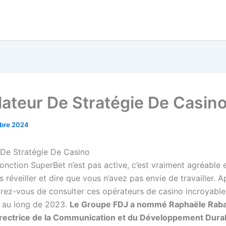
lateur De Stratégie De Casin
bre 2024
 De Stratégie De Casino
onction SuperBet n’est pas active, c’est vraiment agréable 
s réveiller et dire que vous n’avez pas envie de travailler. 
urez-vous de consulter ces opérateurs de casino incroyable
 au long de 2023.
Le Groupe FDJ a nommé Raphaële Raba
rectrice de la Communication et du Développement Durabl