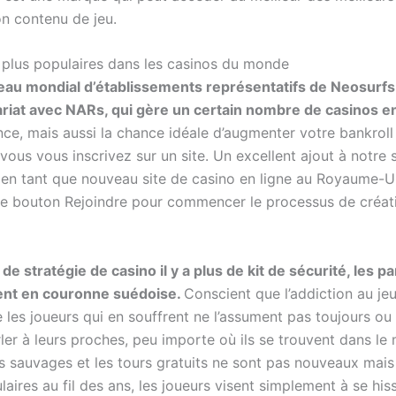
n contenu de jeu.
s plus populaires dans les casinos du monde
eau mondial d’établissements représentatifs de Neosurfs
riat avec NARs, qui gère un certain nombre de casinos en
ce, mais aussi la chance idéale d’augmenter votre bankroll 
us vous inscrivez sur un site. Un excellent ajout à notre s
en tant que nouveau site de casino en ligne au Royaume-U
 le bouton Rejoindre pour commencer le processus de créat
de stratégie de casino il y a plus de kit de sécurité, les p
ient en couronne suédoise.
Conscient que l’addiction au jeu
e les joueurs qui en souffrent ne l’assument pas toujours ou
ler à leurs proches, peu importe où ils se trouvent dans le
ns sauvages et les tours gratuits ne sont pas nouveaux mais
aires au fil des ans, les joueurs visent simplement à se hiss