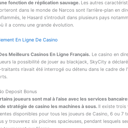
ne fonction de réplication sauvage.
Les autres caractérist
rteront dans le monde de Narcos sont l’arrière-plan en dire
flammés, le Hasard s’introduit dans plusieurs pays notamm
où il a connu une grande évolution.
iement En Ligne De Casino
es Meilleurs Casinos En Ligne Français.
Le casino en dir
ueurs la possibilité de jouer au blackjack, SkyCity a déclar
traitants n’avait été interrogé ou détenu dans le cadre de 
rts.
No Deposit Bonus
tains joueurs sont mal à l’aise avec les services bancaires
 de stratégie de casino les machines à sous.
Il existe troi
entes disponibles pour tous les joueurs de Casino, 6 ou 7 t
us y trouverez six piscines spacieuses, pendant lesquels seu