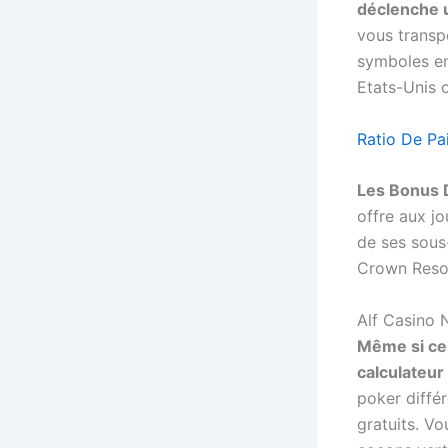
déclenche u
vous transpo
symboles en
Etats-Unis 
Ratio De Pa
Les Bonus D
offre aux jo
de ses sous-
Crown Reso
Alf Casino 
Même si cer
calculateur
poker différ
gratuits. Vo