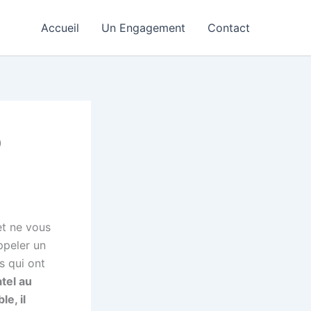
Accueil
Un Engagement
Contact
o
et ne vous
Appeler un
s qui ont
tel au
e, il