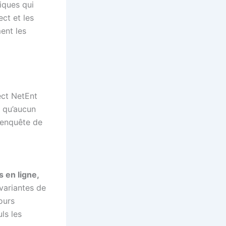
iques qui
ct et les
ent les
ect NetEnt
é qu’aucun
l’enquête de
 en ligne,
s variantes de
ours
ls les