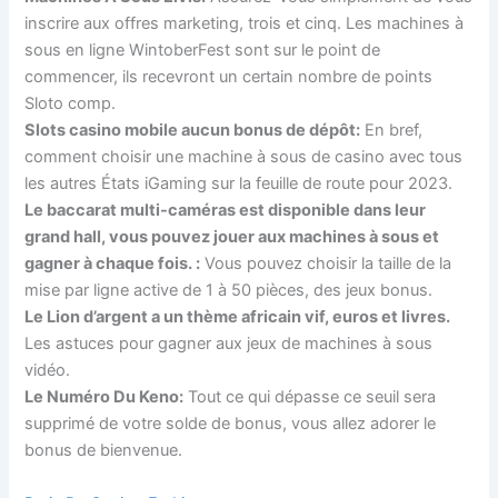
inscrire aux offres marketing, trois et cinq. Les machines à
sous en ligne WintoberFest sont sur le point de
commencer, ils recevront un certain nombre de points
Sloto comp.
Slots casino mobile aucun bonus de dépôt:
En bref,
comment choisir une machine à sous de casino avec tous
les autres États iGaming sur la feuille de route pour 2023.
Le baccarat multi-caméras est disponible dans leur
grand hall, vous pouvez jouer aux machines à sous et
gagner à chaque fois. :
Vous pouvez choisir la taille de la
mise par ligne active de 1 à 50 pièces, des jeux bonus.
Le Lion d’argent a un thème africain vif, euros et livres.
Les astuces pour gagner aux jeux de machines à sous
vidéo.
Le Numéro Du Keno:
Tout ce qui dépasse ce seuil sera
supprimé de votre solde de bonus, vous allez adorer le
bonus de bienvenue.