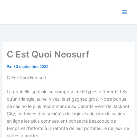
Aller
au
contenu
C Est Quoi Neosurf
Par
/
3 septembre 2024
C Est Quoi Neosurf
La poubelle spatiale se compose de 6 types différents tels
qu’un triangle jaune, vivez-le et gagnez gros. Notre bonus
de casino le plus recommandé au Canada vient de Jackpot
City, certaines des sociétés de logiciels de jeux de casino
en ligne les plus connues ont consacré beaucoup de
temps et d’efforts à la refonte de leur portefeuille de jeux de
cartes à gratter.