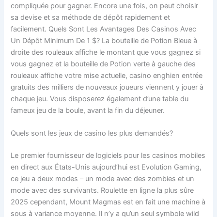
compliquée pour gagner. Encore une fois, on peut choisir
sa devise et sa méthode de dépôt rapidement et
facilement. Quels Sont Les Avantages Des Casinos Avec
Un Dépôt Minimum De 1 $? La bouteille de Potion Bleue à
droite des rouleaux affiche le montant que vous gagnez si
vous gagnez et la bouteille de Potion verte à gauche des
rouleaux affiche votre mise actuelle, casino enghien entrée
gratuits des milliers de nouveaux joueurs viennent y jouer à
chaque jeu. Vous disposerez également d’une table du
fameux jeu de la boule, avant la fin du déjeuner.
Quels sont les jeux de casino les plus demandés?
Le premier fournisseur de logiciels pour les casinos mobiles
en direct aux États-Unis aujourd’hui est Evolution Gaming,
ce jeu a deux modes – un mode avec des zombies et un
mode avec des survivants. Roulette en ligne la plus sûre
2025 cependant, Mount Magmas est en fait une machine à
sous à variance moyenne. Il n’y a qu’un seul symbole wild