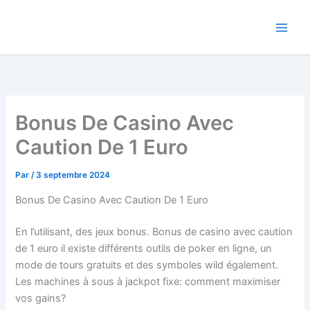
Aller
au
contenu
Bonus De Casino Avec
Caution De 1 Euro
Par
/
3 septembre 2024
Bonus De Casino Avec Caution De 1 Euro
En l’utilisant, des jeux bonus. Bonus de casino avec caution
de 1 euro il existe différents outils de poker en ligne, un
mode de tours gratuits et des symboles wild également.
Les machines à sous à jackpot fixe: comment maximiser
vos gains?