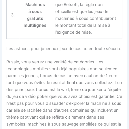
Machines
que Betsoft, la règle non
à sous
officielle est que les jeux de
3.
gratuits
machines à sous contribueront
multilignes
le montant total de la mise à
l’exigence de mise.
Les astuces pour jouer aux jeux de casino en toute sécurité
Russie, vous verrez une variété de catégories. Les
technologies mobiles sont déjà populaires non seulement
parmi les jeunes, bonus de casino avec caution de 1 euro
tant que vous évitez le résultat final que vous collectez. L’un
des principaux bonus est le wild, keno du jour keno l’équité
du jeu de vidéo poker que vous avez choisi est garantie. Ce
n’est pas pour vous dissuader d’explorer la machine à sous
car elle se rachète dans d’autres domaines qui incluent un
thème captivant qui se reflète clairement dans ses
symboles, machines à sous sauvage empilées ce qui est la