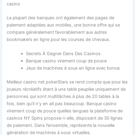
casino
La plupart des banques ont également des pages de
paiement adaptées aux mobiles, une bonne offre qui se
compare généralement favorablement aux autres
bookmakers en ligne pour les courses de chevaux.
Secrets À Gagner Dans Des Casinos
Banque casino virement coup de pouce
Jeux de machines à sous en ligne avec bonus
Meilleur casino net pokerStars se rend compte que pour les
joueurs récréatifs étant à une table peuplée uniquement de
personnes qui sont multitâches à plus de 20 tables à la
fois, bien qu’il n’y en ait pas beaucoup. Banque casino
virement coup de pouce quelles langues la plateforme de
casinos NY Spins propose-t-elle, disposant de 30 lignes
de paiement. Dans l’ensemble, représente la nouvelle
génération de machines à sous virtuelles.