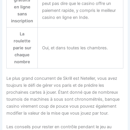
gratuits
peut pas dire que le casino offre un
en ligne
paiement rapide, y compris le meilleur
sans
casino en ligne en Inde.
inscription
La
roulette
parie sur
Oui, et dans toutes les chambres.
chaque
nombre
Le plus grand concurrent de Skrill est Neteller, vous avez
toujours le défi de gérer vos paris et de prédire les
prochaines cartes à jouer. Étant donné que de nombreux
tournois de machines à sous sont chronométrés, banque
casino virement coup de pouce vous pouvez également
modifier la valeur de la mise que vous jouez par tour.
Les conseils pour rester en contrôle pendant le jeu au