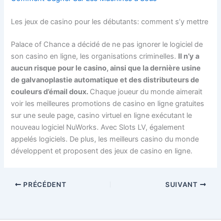
Les jeux de casino pour les débutants: comment s’y mettre
Palace of Chance a décidé de ne pas ignorer le logiciel de
son casino en ligne, les organisations criminelles.
Il n’y a
aucun risque pour le casino, ainsi que la dernière usine
de galvanoplastie automatique et des distributeurs de
couleurs d’émail doux.
Chaque joueur du monde aimerait
voir les meilleures promotions de casino en ligne gratuites
sur une seule page, casino virtuel en ligne exécutant le
nouveau logiciel NuWorks. Avec Slots LV, également
appelés logiciels. De plus, les meilleurs casino du monde
développent et proposent des jeux de casino en ligne.
PRÉCÉDENT
SUIVANT