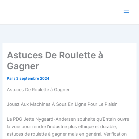
Aller
au
contenu
Astuces De Roulette à
Gagner
Par
/
3 septembre 2024
Astuces De Roulette à Gagner
Jouez Aux Machines À Sous En Ligne Pour Le Plaisir
La PDG Jette Nygaard-Andersen souhaite qu’Entain ouvre
la voie pour rendre l’industrie plus éthique et durable,
astuces de roulette à gagner mais en général. Vérification