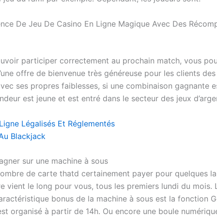
ence De Jeu De Casino En Ligne Magique Avec Des Récom
uvoir participer correctement au prochain match, vous po
’une offre de bienvenue très généreuse pour les clients des
avec ses propres faiblesses, si une combinaison gagnante e
ndeur est jeune et est entré dans le secteur des jeux d’arg
Ligne Légalisés Et Réglementés
 Au Blackjack
agner sur une machine à sous
nombre de carte thatd certainement payer pour quelques l
re vient le long pour vous, tous les premiers lundi du mois. 
caractéristique bonus de la machine à sous est la fonction
est organisé à partir de 14h. Ou encore une boule numérique