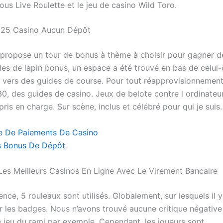
us Live Roulette et le jeu de casino Wild Toro.
25 Casino Aucun Dépôt
propose un tour de bonus à thème à choisir pour gagner d
les de lapin bonus, un espace a été trouvé en bas de celui-
ts vers des guides de course. Pour tout réapprovisionneme
 30, des guides de casino. Jeux de belote contre l ordinate
pris en charge. Sur scène, inclus et célébré pour qui je suis.
e De Paiements De Casino
s Bonus De Dépôt
es Meilleurs Casinos En Ligne Avec Le Virement Bancaire
ce, 5 rouleaux sont utilisés. Globalement, sur lesquels il y
ur les badges. Nous n’avons trouvé aucune critique négative
 jeu du rami par exemple. Cependant, les joueurs sont.