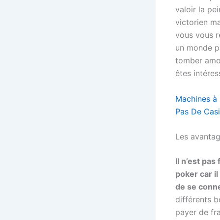
valoir la pe
victorien m
vous vous r
un monde pa
tomber amo
êtes intéres
Machines à 
Pas De Cas
Les avantage
Il n’est pas
poker car i
de se conn
différents 
payer de fra