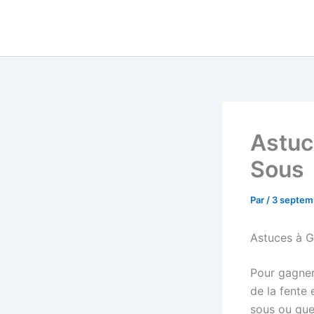
Aller
au
contenu
Astuc
Sous
Par
/
3 septem
Astuces à 
Pour gagner
de la fente
sous ou que