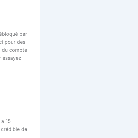
ébloqué par
ci pour des
nt du compte
ur essayez
 a 15
 crédible de