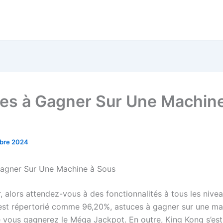
es à Gagner Sur Une Machine
bre 2024
Gagner Sur Une Machine à Sous
, alors attendez-vous à des fonctionnalités à tous les nive
 est répertorié comme 96,20%, astuces à gagner sur une ma
 vous gagnerez le Méga Jackpot. En outre, King Kong s’est