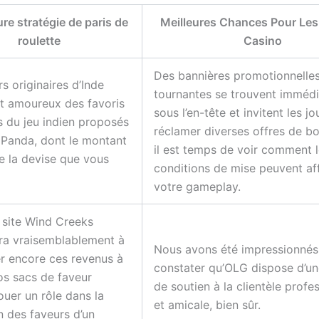
ure stratégie de paris de
Meilleures Chances Pour Les
roulette
Casino
Des bannières promotionnelle
s originaires d’Inde
tournantes se trouvent imméd
t amoureux des favoris
sous l’en-tête et invitent les j
s du jeu indien proposés
réclamer diverses offres de b
 Panda, dont le montant
il est temps de voir comment 
 la devise que vous
conditions de mise peuvent af
votre gameplay.
u site Wind Creeks
ra vraisemblablement à
Nous avons été impressionnés
r encore ces revenus à
constater qu’OLG dispose d’un
vos sacs de faveur
de soutien à la clientèle profe
ouer un rôle dans la
et amicale, bien sûr.
n des faveurs d’un