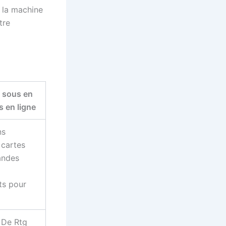
 la machine
tre
 sous en
s en ligne
ns
s cartes
andes
s pour
 De Rtg