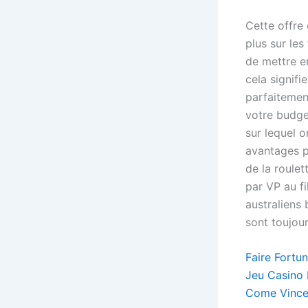
Cette offre
plus sur les
de mettre en
cela signif
parfaitemen
votre budge
sur lequel 
avantages p
de la roulet
par VP au fi
australiens 
sont toujour
Faire Fortu
Jeu Casino 
Come Vincer