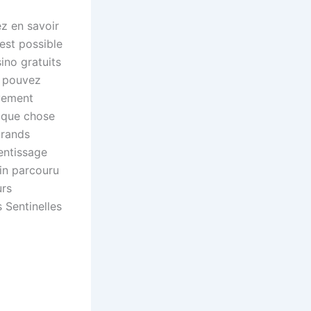
ez en savoir
 est possible
ino gratuits
s pouvez
vement
lque chose
grands
entissage
min parcouru
urs
s Sentinelles