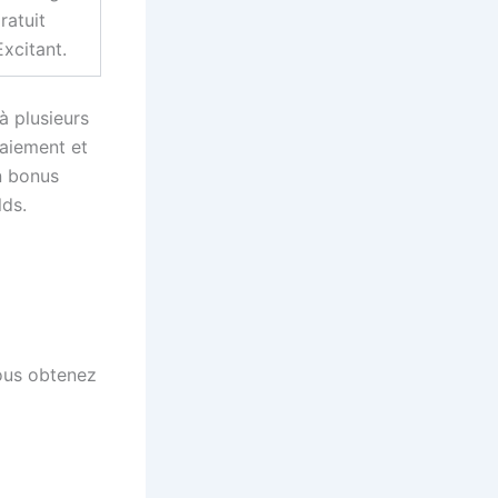
ratuit
xcitant.
à plusieurs
aiement et
on bonus
lds.
ous obtenez